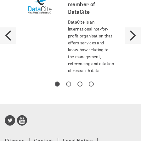
member of
DataCite
DataCite is an
international not-for-
profit organisation that
offers services and
know-how relating to
the management,
referencing and citation
of research data.
Publisso
Gold
Sitemap
Contact
Legal Notice