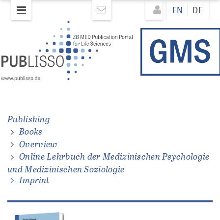
Skip
Direkt
EN
DE
to
zum
main
Inhalt
content
hen
e
Publishing
hen
Books
Overview
Online Lehrbuch der Medizinischen Psychologie
und Medizinischen Soziologie
Imprint