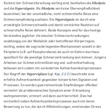
Allodynie
Kontext der Schmerzforschung wichtig sind, beinhalten die
Hyperalgesie
Allodynie
und die
. Als
wird eine Überempfindlichkeit
bezeichnet, bei der unschädliche, nicht schmerzhafte Reize eine
Hyperalgesie
Schmerzempfindung auslösen. Die
ist durch eine
erniedrigte Schmerzschwelle und damit verstärkte Reaktion auf
schmerzhafte Reize definiert. Beide Konzepte sind für das heutige
Verständnis jeglicher chronischer Schmerzerkrankungen,
unabhängig von der Modalität oder betroffenen Körperregion,
wichtig, wobei die zugrunde liegenden Mechanismen sowohl in der
Peripherie (z.B. auf Rezeptorebene) als auch im Gehirn durchaus
spezifisch für die jeweilige Schmerzerkrankung sein können. Jüngere
Arbeiten zur Schmerzchronifizierung und -aufrechterhaltung
befassen sich zudem mit veränderten Aufmerksamkeitsprozessen.
Kap. 2.2.2.
Hypervigilanz
Der Begriff der
(vgl.
) beschreibt eine
erhöhte Aufmerksamkeit gegenüber körperlichen Signalen und
Prozessen. So werden gastrointestinale Empfindungen offenbar
vermehrt als problematisches Symptom einer Erkrankung
wahrgenommen, erinnert und dann auch berichtet. Dies hat
vermutlich neben Aufmerksamkeitsprozessen auch mit deren
Bewertung zu tun, die durch Affektstörungen, emotionalen Stress