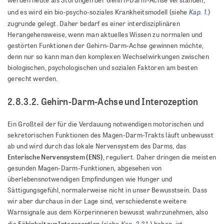
Kap. 1.
und es wird ein bio-psycho-soziales Krankheitsmodell (siehe
)
zugrunde gelegt. Daher bedarf es einer interdisziplinären
Herangehensweise, wenn man aktuelles Wissen zu normalen und
gestörten Funktionen der Gehirn-Darm-Achse gewinnen möchte,
denn nur so kann man den komplexen Wechselwirkungen zwischen
biologischen, psychologischen und sozialen Faktoren am besten
gerecht werden.
2.8.3.2. Gehirn-Darm-Achse und Interozeption
Ein Großteil der für die Verdauung notwendigen motorischen und
sekretorischen Funktionen des Magen-Darm-Trakts läuft unbewusst
ab und wird durch das lokale Nervensystem des Darms, das
Enterische Nervensystem (ENS)
, reguliert. Daher dringen die meisten
gesunden Magen-Darm-Funktionen, abgesehen von
überlebensnotwendigen Empfindungen wie Hunger und
Sättigungsgefühl, normalerweise nicht in unser Bewusstsein. Dass
wir aber durchaus in der Lage sind, verschiedenste weitere
Warnsignale aus dem Körperinneren bewusst wahrzunehmen, also
Kap. 2.2.1.
Fähigkeit zur Interozeption
die
(siehe
) haben, ist