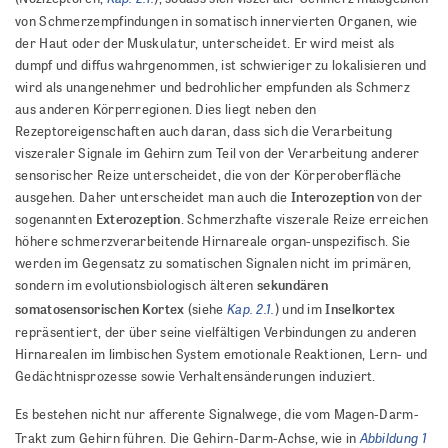
von Schmerzempfindungen in somatisch innervierten Organen, wie
der Haut oder der Muskulatur, unterscheidet. Er wird meist als
dumpf und diffus wahrgenommen, ist schwieriger zu lokalisieren und
wird als unangenehmer und bedrohlicher empfunden als Schmerz
aus anderen Körperregionen. Dies liegt neben den
Rezeptoreigenschaften auch daran, dass sich die Verarbeitung
viszeraler Signale im Gehirn zum Teil von der Verarbeitung anderer
sensorischer Reize unterscheidet, die von der Körperoberfläche
Interozeption
ausgehen. Daher unterscheidet man auch die
von der
Exterozeption
sogenannten
. Schmerzhafte viszerale Reize erreichen
höhere schmerzverarbeitende Hirnareale organ-unspezifisch. Sie
werden im Gegensatz zu somatischen Signalen nicht im primären,
sekundären
sondern im evolutionsbiologisch älteren
Kap. 2.1.
somatosensorischen Kortex
Inselkortex
(siehe
) und im
repräsentiert, der über seine vielfältigen Verbindungen zu anderen
Hirnarealen im limbischen System emotionale Reaktionen, Lern- und
Gedächtnisprozesse sowie Verhaltensänderungen induziert.
Es bestehen nicht nur afferente Signalwege, die vom Magen-Darm-
Abbildung 1
Trakt zum Gehirn führen. Die Gehirn-Darm-Achse, wie in