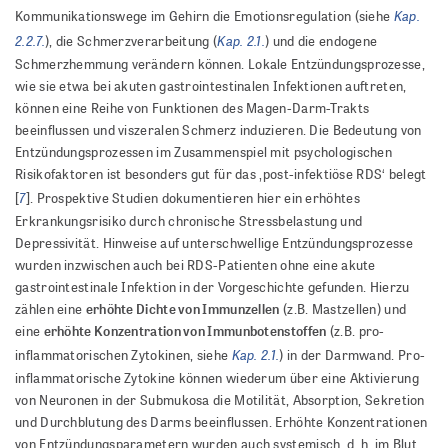
Kap.
Kommunikationswege im Gehirn die Emotionsregulation (siehe
2.2.7.
Kap. 2.1.
), die Schmerzverarbeitung (
) und die endogene
Schmerzhemmung verändern können. Lokale Entzündungsprozesse,
wie sie etwa bei akuten gastrointestinalen Infektionen auftreten,
können eine Reihe von Funktionen des Magen-Darm-Trakts
beeinflussen und viszeralen Schmerz induzieren. Die Bedeutung von
Entzündungsprozessen im Zusammenspiel mit psychologischen
Risikofaktoren ist besonders gut für das ‚post-infektiöse RDS‘ belegt
7
[
]. Prospektive Studien dokumentieren hier ein erhöhtes
Erkrankungsrisiko durch chronische Stressbelastung und
Depressivität. Hinweise auf unterschwellige Entzündungsprozesse
wurden inzwischen auch bei RDS-Patienten ohne eine akute
gastrointestinale Infektion in der Vorgeschichte gefunden. Hierzu
erhöhte Dichte von Immunzellen
zählen eine
(z.B. Mastzellen) und
erhöhte Konzentration von Immunbotenstoffen
eine
(z.B. pro-
Kap. 2.1.
inflammatorischen Zytokinen, siehe
) in der Darmwand. Pro-
inflammatorische Zytokine können wiederum über eine Aktivierung
von Neuronen in der Submukosa die Motilität, Absorption, Sekretion
und Durchblutung des Darms beeinflussen. Erhöhte Konzentrationen
von Entzündungsparametern wurden auch systemisch, d. h. im Blut