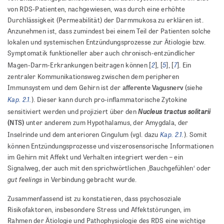
von RDS-Patienten, nachgewiesen, was durch eine erhöhte
Durchlässigkeit (Permeabilität) der Darmmukosa zu erklären ist.
Anzunehmen ist, dass zumindest bei einem Teil der Patienten solche
lokalen und systemischen Entzündungsprozesse zur Ätiologie bzw.
Symptomatik funktioneller aber auch chronisch-entzündlicher
2
5
7
Magen-Darm-Erkrankungen beitragen können [
], [
], [
]. Ein
zentraler Kommunikationsweg zwischen dem peripheren
afferente Vagusnerv
Immunsystem und dem Gehirn ist der
(siehe
Kap. 2.1.
). Dieser kann durch pro-inflammatorische Zytokine
Nucleus tractus solitarii
sensitiviert werden und projiziert über den
(NTS)
unter anderem zum Hypothalamus, der Amygdala, der
Kap. 2.1.
Inselrinde und dem anterioren Cingulum (vgl. dazu
). Somit
können Entzündungsprozesse und viszerosensorische Informationen
im Gehirn mit Affekt und Verhalten integriert werden – ein
Signalweg, der auch mit den sprichwörtlichen ‚Bauchgefühlen‘ oder
gut feelings
in Verbindung gebracht wurde.
Zusammenfassend ist zu konstatieren, dass psychosoziale
Risikofaktoren, insbesondere Stress und Affektstörungen, im
Rahmen der Ätiologie und Pathophysiologie des RDS eine wichtige