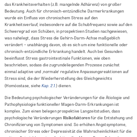
das Krankheitsverhalten (z.B. mangelnde Adhärenz) von großer
Bedeutung. Auch für chronisch-entzündliche Darmerkrankungen
wurde ein Einfluss von chronischem Stress auf den
Krankheitsverlauf, insbesondere auf die Schubfrequenz sowie auf den
Schweregrad von Schüben, in prospektiven Studien nachgewiesen,
was nahelegt, dass Stress die Gehirn-Darm-Achse maßgeblich
verändert – unabhängig davon, ob es sich um eine funktionelle oder
chronisch-entzündliche Erkrankung handelt. Auch bei Gesunden
beeinflusst Stress gastrointestinale Funktionen, wie oben
beschrieben, sodass die zugrundeliegenden Prozesse zunächst
einmal adaptive und ,normale‘ regulative Anpassungsreaktionen auf
Stress sind, die der Wiederherstellung des Gleichgewichts
Kap. 2.1.
(Homöostase, siehe
) dienen.
Die Bedeutung psychologischer Veränderungen für die Ätiologie und
Pathophysiologie funktioneller Magen-Darm-Erkrankungen ist
komplex. Zum einen belegen prospektive Langzeitstudien, dass
Risikofaktoren
psychologische Veränderungen
für die Entstehung und
Chronifizierung von Symptomen sind. So erhöhen Angstsymptome,
chronischer Stress oder Depressivität die Wahrscheinlichkeit für die