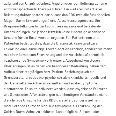
aufgrund von Unzufriedenheit, Ängsten oder der Hoffnung auf eine
erfolgversprechende Therapie führen. Ein weiterer potentieller
Belastungsfaktor besteht darin, dass das RDS (wie alle funktionellen
Magen-Darm-Erkrankungen) eine Ausschlussdiagnose ist. Die
Diagnosestellung erfordert somit teils invasive und belastende
Untersuchungen, die jedoch letztlich keine eindeutige organische
Ursache für die Beschwerden ergeben. Für Patientinnen und
Patienten bedeutet dies, dass die Diagnostik keine greifbare
Erklärung oder eindeutige Therapieoption erbringt, sondern vielmehr
mit einer komplexen Erkrankung und der Aussicht auf chronisch-
rezidivierende Symptome konfrontiert. Ausgehend von diesen
Überlegungen ist es daher von besonderer Bedeutung, neben dem
Aufbau einer tragfähigen Arzt-Patient-Beziehung auch ein
Grundverständnis des bio-psycho-sozialen Krankheitsmodells und
der Gehirn-Darm-Achse zu vermitteln und so die Symptome
einzuordnen. Es sollte erläutert werden, dass psychische Faktoren
wie Stress oder Affektstörungen nach heutigem Verständnis nicht
die alleinige Ursache für das RDS darstellen, sondern vielmehr
modulierende Faktoren sind. Die Symptome als Erkrankung der
Gehirn-Darm-Achse zu erklären, kann mögliche Scham- oder