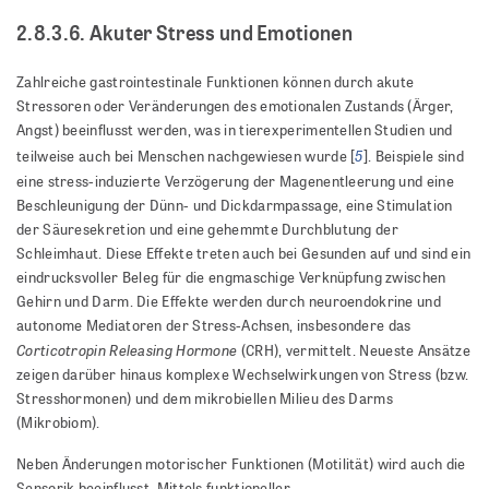
2.8.3.6. Akuter Stress und Emotionen
Zahlreiche gastrointestinale Funktionen können durch akute
Stressoren oder Veränderungen des emotionalen Zustands (Ärger,
Angst) beeinflusst werden, was in tierexperimentellen Studien und
5
teilweise auch bei Menschen nachgewiesen wurde [
]. Beispiele sind
eine stress-induzierte Verzögerung der Magenentleerung und eine
Beschleunigung der Dünn- und Dickdarmpassage, eine Stimulation
der Säuresekretion und eine gehemmte Durchblutung der
Schleimhaut. Diese Effekte treten auch bei Gesunden auf und sind ein
eindrucksvoller Beleg für die engmaschige Verknüpfung zwischen
Gehirn und Darm. Die Effekte werden durch neuroendokrine und
autonome Mediatoren der Stress-Achsen, insbesondere das
Corticotropin Releasing Hormone
(CRH), vermittelt. Neueste Ansätze
zeigen darüber hinaus komplexe Wechselwirkungen von Stress (bzw.
Stresshormonen) und dem mikrobiellen Milieu des Darms
(Mikrobiom).
Neben Änderungen motorischer Funktionen (Motilität) wird auch die
Sensorik beeinflusst. Mittels funktioneller