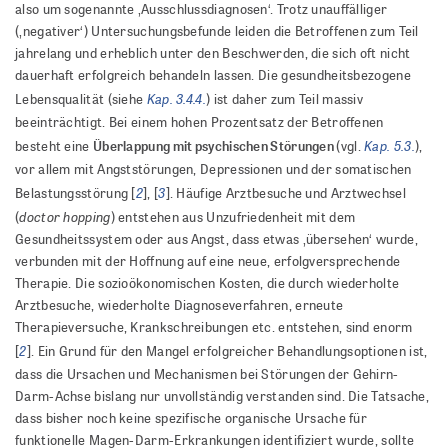
also um sogenannte ‚Ausschlussdiagnosen‘. Trotz unauffälliger
(‚negativer‘) Untersuchungsbefunde leiden die Betroffenen zum Teil
jahrelang und erheblich unter den Beschwerden, die sich oft nicht
dauerhaft erfolgreich behandeln lassen. Die gesundheitsbezogene
Kap. 3.4.4.
Lebensqualität (siehe
) ist daher zum Teil massiv
beeinträchtigt. Bei einem hohen Prozentsatz der Betroffenen
Kap. 5.3.
Überlappung mit psychischen Störungen
besteht eine
(vgl.
),
vor allem mit Angststörungen, Depressionen und der somatischen
2
3
Belastungsstörung [
], [
]. Häufige Arztbesuche und Arztwechsel
doctor hopping
(
) entstehen aus Unzufriedenheit mit dem
Gesundheitssystem oder aus Angst, dass etwas ‚übersehen‘ wurde,
verbunden mit der Hoffnung auf eine neue, erfolgversprechende
Therapie. Die sozioökonomischen Kosten, die durch wiederholte
Arztbesuche, wiederholte Diagnoseverfahren, erneute
Therapieversuche, Krankschreibungen etc. entstehen, sind enorm
2
[
]. Ein Grund für den Mangel erfolgreicher Behandlungsoptionen ist,
dass die Ursachen und Mechanismen bei Störungen der Gehirn-
Darm-Achse bislang nur unvollständig verstanden sind. Die Tatsache,
dass bisher noch keine spezifische organische Ursache für
funktionelle Magen-Darm-Erkrankungen identifiziert wurde, sollte