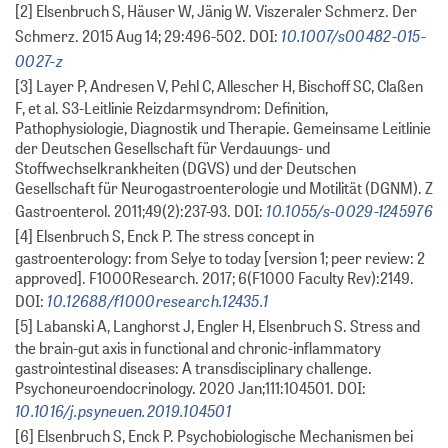
[2] Elsenbruch S, Häuser W, Jänig W. Viszeraler Schmerz. Der
10.1007/s00482-015-
Schmerz. 2015 Aug 14; 29:496-502. DOI:
0027-z
[3] Layer P, Andresen V, Pehl C, Allescher H, Bischoff SC, Claßen
F, et al. S3-Leitlinie Reizdarmsyndrom: Definition,
Pathophysiologie, Diagnostik und Therapie. Gemeinsame Leitlinie
der Deutschen Gesellschaft für Verdauungs- und
Stoffwechselkrankheiten (DGVS) und der Deutschen
Gesellschaft für Neurogastroenterologie und Motilität (DGNM). Z
10.1055/s-0029-1245976
Gastroenterol. 2011;49(2):237-93. DOI:
[4] Elsenbruch S, Enck P. The stress concept in
gastroenterology: from Selye to today [version 1; peer review: 2
approved]. F1000Research. 2017; 6(F1000 Faculty Rev):2149.
10.12688/f1000research.12435.1
DOI:
[5] Labanski A, Langhorst J, Engler H, Elsenbruch S. Stress and
the brain-gut axis in functional and chronic-inflammatory
gastrointestinal diseases: A transdisciplinary challenge.
Psychoneuroendocrinology. 2020 Jan;111:104501. DOI:
10.1016/j.psyneuen.2019.104501
[6] Elsenbruch S, Enck P. Psychobiologische Mechanismen bei