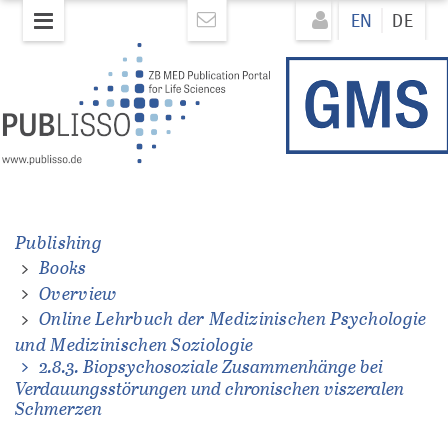
Skip
Direkt
EN
DE
to
zum
main
Inhalt
content
hen
e
Publishing
hen
Books
Overview
Online Lehrbuch der Medizinischen Psychologie
und Medizinischen Soziologie
2.8.3. Biopsychosoziale Zusammenhänge bei
Verdauungsstörungen und chronischen viszeralen
Schmerzen