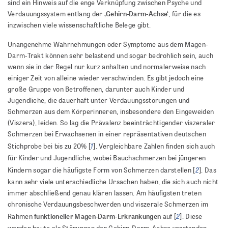
sind ein Hinweis auf die enge Verknüpfung zwischen Psyche und
‚Gehirn-Darm-Achse‘
Verdauungssystem entlang der
, für die es
inzwischen viele wissenschaftliche Belege gibt.
Unangenehme Wahrnehmungen oder Symptome aus dem Magen-
Darm-Trakt können sehr belastend und sogar bedrohlich sein, auch
wenn sie in der Regel nur kurz anhalten und normalerweise nach
einiger Zeit von alleine wieder verschwinden. Es gibt jedoch eine
große Gruppe von Betroffenen, darunter auch Kinder und
Jugendliche, die dauerhaft unter Verdauungsstörungen und
Schmerzen aus dem Körperinneren, insbesondere den Eingeweiden
(Viszera), leiden. So lag die Prävalenz beeinträchtigender viszeraler
Schmerzen bei Erwachsenen in einer repräsentativen deutschen
1
Stichprobe bei bis zu 20% [
]. Vergleichbare Zahlen finden sich auch
für Kinder und Jugendliche, wobei Bauchschmerzen bei jüngeren
2
Kindern sogar die häufigste Form von Schmerzen darstellen [
]. Das
kann sehr viele unterschiedliche Ursachen haben, die sich auch nicht
immer abschließend genau klären lassen. Am häufigsten treten
chronische Verdauungsbeschwerden und viszerale Schmerzen im
2
funktioneller Magen-Darm-Erkrankungen
Rahmen
auf [
]. Diese
werden heute als Störungen der Gehirn-Darm-Achse verstanden,