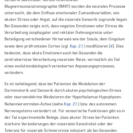
Magnetresonanztomographie (fMRT) wurden die neuralen Prozesse
untersucht, die dem Einfluss emotionaler Zustandsvariablen, wie
akuter Stress oder Angst, auf die viszerale Sensorik zugrunde liegen.
Bei Gesunden zeigte sich, dass negative Emotionen oder Stress die
Verarbeitung ösophagaler und rektaler Dehnungsreize unter
Beteiligung verschiedener Hirnareale wie der Insula, dem Cingulum
Kap. 2.1.
4
sowie dem präfrontalen Cortex (vgl.
) modifizieren [
]. Dies
bedeutet, dass akute Emotionen auch bei Gesunden die
zentralnervöse Verarbeitung viszeraler Reize, vermutlich als Teil
eines evolutionsbiologisch verankerten Anpassungsprozesses,
verändern.
Es ist naheliegend, dass bei Patienten die Modulation der
Darmmotorik und Sensorik durch akuten psychologischen Stress
oder neuroendokrine Mediatoren der Hypothalamus-Hypophysen-
Kap. 2.1.
Nebennierenrinden-Achse (siehe
) bzw. des autonomen
Nervensystems verändert ist. Für sensorische Funktionen gibt es in
der Tat experimentelle Belege, dass akuter Stress bei Patienten
stärkere Veränderungen der viszeralen Sensitivität oder der
Toleranz für viszerale Schmerzreize induziert als bei Gesunden.