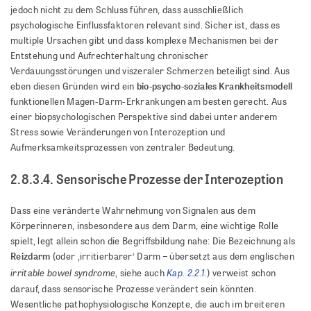
jedoch nicht zu dem Schluss führen, dass ausschließlich
psychologische Einflussfaktoren relevant sind. Sicher ist, dass es
multiple Ursachen gibt und dass komplexe Mechanismen bei der
Entstehung und Aufrechterhaltung chronischer
Verdauungsstörungen und viszeraler Schmerzen beteiligt sind. Aus
bio-psycho-soziales Krankheitsmodell
eben diesen Gründen wird ein
funktionellen Magen-Darm-Erkrankungen am besten gerecht. Aus
einer biopsychologischen Perspektive sind dabei unter anderem
Stress sowie Veränderungen von Interozeption und
Aufmerksamkeitsprozessen von zentraler Bedeutung.
2.8.3.4. Sensorische Prozesse der Interozeption
Dass eine veränderte Wahrnehmung von Signalen aus dem
Körperinneren, insbesondere aus dem Darm, eine wichtige Rolle
spielt, legt allein schon die Begriffsbildung nahe: Die Bezeichnung als
Reizdarm
(oder ‚irritierbarer‘ Darm – übersetzt aus dem englischen
irritable bowel syndrome
Kap. 2.2.1.
, siehe auch
) verweist schon
darauf, dass sensorische Prozesse verändert sein könnten.
Wesentliche pathophysiologische Konzepte, die auch im breiteren