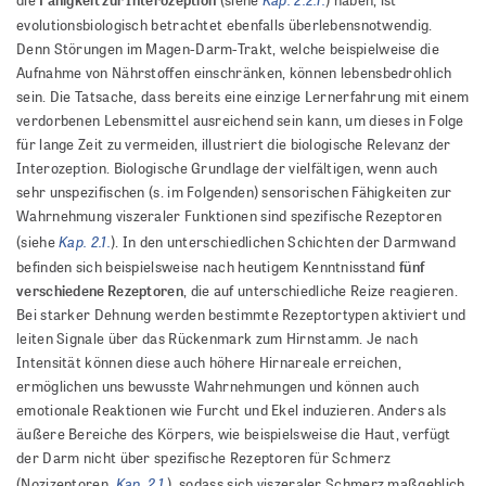
evolutionsbiologisch betrachtet ebenfalls überlebensnotwendig.
Denn Störungen im Magen-Darm-Trakt, welche beispielweise die
Aufnahme von Nährstoffen einschränken, können lebensbedrohlich
sein. Die Tatsache, dass bereits eine einzige Lernerfahrung mit einem
verdorbenen Lebensmittel ausreichend sein kann, um dieses in Folge
für lange Zeit zu vermeiden, illustriert die biologische Relevanz der
Interozeption. Biologische Grundlage der vielfältigen, wenn auch
sehr unspezifischen (s. im Folgenden) sensorischen Fähigkeiten zur
Wahrnehmung viszeraler Funktionen sind spezifische Rezeptoren
Kap. 2.1.
(siehe
). In den unterschiedlichen Schichten der Darmwand
fünf
befinden sich beispielsweise nach heutigem Kenntnisstand
verschiedene Rezeptoren
, die auf unterschiedliche Reize reagieren.
Bei starker Dehnung werden bestimmte Rezeptortypen aktiviert und
leiten Signale über das Rückenmark zum Hirnstamm. Je nach
Intensität können diese auch höhere Hirnareale erreichen,
ermöglichen uns bewusste Wahrnehmungen und können auch
emotionale Reaktionen wie Furcht und Ekel induzieren. Anders als
äußere Bereiche des Körpers, wie beispielsweise die Haut, verfügt
der Darm nicht über spezifische Rezeptoren für Schmerz
Kap. 2.1.
(Nozizeptoren,
), sodass sich viszeraler Schmerz maßgeblich