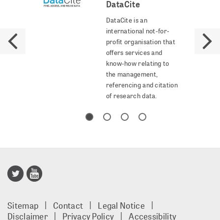
DataCite
DataCite is an
international not-for-
profit organisation that
offers services and
know-how relating to
the management,
referencing and citation
of research data.
Publisso
Gold
Sitemap
Contact
Legal Notice
footer
Disclaimer
Privacy Policy
Accessibility