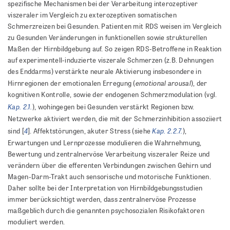
spezifische Mechanismen bei der Verarbeitung interozeptiver
viszeraler im Vergleich zu exterozeptiven somatischen
Schmerzreizen bei Gesunden. Patienten mit RDS weisen im Vergleich
zu Gesunden Veränderungen in funktionellen sowie strukturellen
Maßen der Hirnbildgebung auf. So zeigen RDS-Betroffene in Reaktion
auf experimentell-induzierte viszerale Schmerzen (z.B. Dehnungen
des Enddarms) verstärkte neurale Aktivierung insbesondere in
emotional arousal
Hirnregionen der emotionalen Erregung (
), der
kognitiven Kontrolle, sowie der endogenen Schmerzmodulation (vgl.
Kap. 2.1.
), wohingegen bei Gesunden verstärkt Regionen bzw.
Netzwerke aktiviert werden, die mit der Schmerzinhibition assoziiert
4
Kap. 2.2.7.
sind [
]. Affektstörungen, akuter Stress (siehe
),
Erwartungen und Lernprozesse modulieren die Wahrnehmung,
Bewertung und zentralnervöse Verarbeitung viszeraler Reize und
verändern über die efferenten Verbindungen zwischen Gehirn und
Magen-Darm-Trakt auch sensorische und motorische Funktionen.
Daher sollte bei der Interpretation von Hirnbildgebungsstudien
immer berücksichtigt werden, dass zentralnervöse Prozesse
maßgeblich durch die genannten psychosozialen Risikofaktoren
moduliert werden.