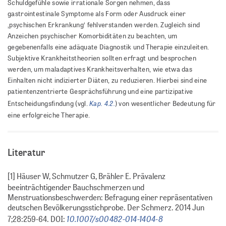
Schuldgefühle sowie irrationale Sorgen nehmen, dass
gastrointestinale Symptome als Form oder Ausdruck einer
‚psychischen Erkrankung‘ fehlverstanden werden. Zugleich sind
Anzeichen psychischer Komorbiditäten zu beachten, um
gegebenenfalls eine adäquate Diagnostik und Therapie einzuleiten.
Subjektive Krankheitstheorien sollten erfragt und besprochen
werden, um maladaptives Krankheitsverhalten, wie etwa das
Einhalten nicht indizierter Diäten, zu reduzieren. Hierbei sind eine
patientenzentrierte Gesprächsführung und eine partizipative
Kap. 4.2.
Entscheidungsfindung (vgl.
) von wesentlicher Bedeutung für
eine erfolgreiche Therapie.
Literatur
[1] Häuser W, Schmutzer G, Brähler E. Prävalenz
beeinträchtigender Bauchschmerzen und
Menstruationsbeschwerden: Befragung einer repräsentativen
deutschen Bevölkerungsstichprobe. Der Schmerz. 2014 Jun
10.1007/s00482-014-1404-8
7;28:259-64. DOI: