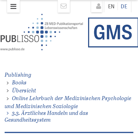
Direkt
Direkt
EN
DE
zum
zum
Inhalt
Inhalt
hen
e
Publishing
hen
Books
Übersicht
Online Lehrbuch der Medizinischen Psychologie
und Medizinischen Soziologie
3.3. Ärztliches Handeln und das
Gesundheitssystem