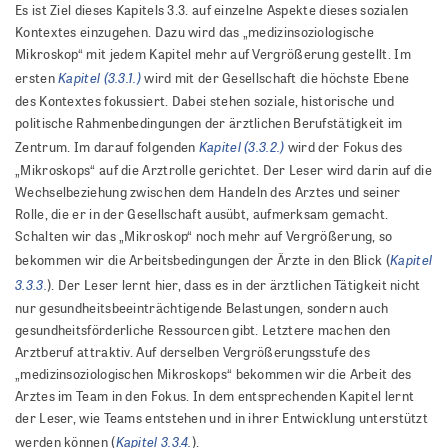
Es ist Ziel dieses Kapitels 3.3. auf einzelne Aspekte dieses sozialen
Kontextes einzugehen. Dazu wird das „medizinsoziologische
Mikroskop“ mit jedem Kapitel mehr auf Vergrößerung gestellt. Im
Kapitel (3.3.1.)
ersten
wird mit der Gesellschaft die höchste Ebene
des Kontextes fokussiert. Dabei stehen soziale, historische und
politische Rahmenbedingungen der ärztlichen Berufstätigkeit im
Kapitel (3.3.2.)
Zentrum. Im darauf folgenden
wird der Fokus des
„Mikroskops“ auf die Arztrolle gerichtet. Der Leser wird darin auf die
Wechselbeziehung zwischen dem Handeln des Arztes und seiner
Rolle, die er in der Gesellschaft ausübt, aufmerksam gemacht.
Schalten wir das „Mikroskop“ noch mehr auf Vergrößerung, so
Kapitel
bekommen wir die Arbeitsbedingungen der Ärzte in den Blick (
3.3.3.
). Der Leser lernt hier, dass es in der ärztlichen Tätigkeit nicht
nur gesundheitsbeeinträchtigende Belastungen, sondern auch
gesundheitsförderliche Ressourcen gibt. Letztere machen den
Arztberuf attraktiv. Auf derselben Vergrößerungsstufe des
„medizinsoziologischen Mikroskops“ bekommen wir die Arbeit des
Arztes im Team in den Fokus. In dem entsprechenden Kapitel lernt
der Leser, wie Teams entstehen und in ihrer Entwicklung unterstützt
Kapitel 3.3.4.
werden können (
).