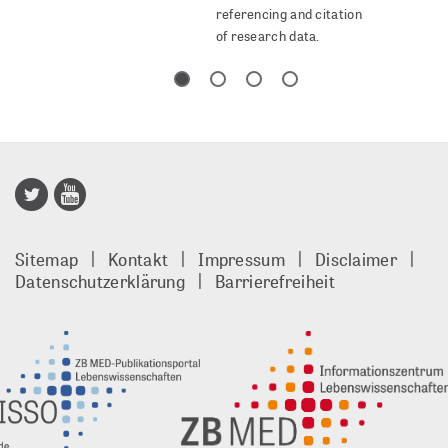
referencing and citation
of research data.
Publisso
Gold
Sitemap
Kontakt
Impressum
Disclaimer
footer
Datenschutzerklärung
Barrierefreiheit
DE