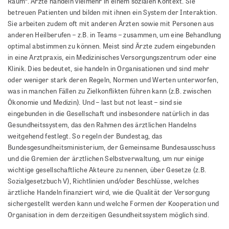
Raum“. Ärzte handeln vielmehr in einem sozialen Kontext. Sie
betreuen Patienten und bilden mit ihnen ein System der Interaktion.
Sie arbeiten zudem oft mit anderen Ärzten sowie mit Personen aus
anderen Heilberufen – z.B. in Teams – zusammen, um eine Behandlung
optimal abstimmen zu können. Meist sind Ärzte zudem eingebunden
in eine Arztpraxis, ein Medizinisches Versorgungszentrum oder eine
Klinik. Dies bedeutet, sie handeln in Organisationen und sind mehr
oder weniger stark deren Regeln, Normen und Werten unterworfen,
was in manchen Fällen zu Zielkonflikten führen kann (z.B. zwischen
Ökonomie und Medizin). Und – last but not least – sind sie
eingebunden in die Gesellschaft und insbesondere natürlich in das
Gesundheitssystem, das den Rahmen des ärztlichen Handelns
weitgehend festlegt. So regeln der Bundestag, das
Bundesgesundheitsministerium, der Gemeinsame Bundesausschuss
und die Gremien der ärztlichen Selbstverwaltung, um nur einige
wichtige gesellschaftliche Akteure zu nennen, über Gesetze (z.B.
Sozialgesetzbuch V), Richtlinien und/oder Beschlüsse, welches
ärztliche Handeln finanziert wird, wie die Qualität der Versorgung
sichergestellt werden kann und welche Formen der Kooperation und
Organisation in dem derzeitigen Gesundheitssystem möglich sind.