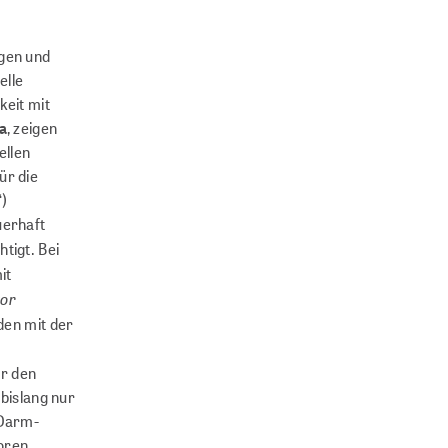
gen und
elle
eit mit
a
, zeigen
ellen
ür die
‘)
uerhaft
htigt. Bei
it
tor
den mit der
ür den
bislang nur
-Darm-
toren