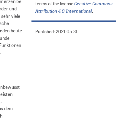
hmerzen bei
Creative Commons
terms of the license
inder und
Attribution 4.0 International
.
 sehr viele
ische
erden heute
Published: 2021-05-31
runde
 Funktionen
,
 unbewusst
meisten
,
aus dem
ch