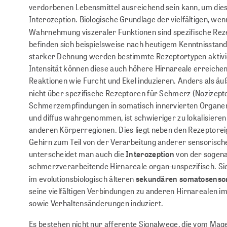
verdorbenen Lebensmittel ausreichend sein kann, um dieses 
Interozeption. Biologische Grundlage der vielfältigen, we
Wahrnehmung viszeraler Funktionen sind spezifische Rez
befinden sich beispielsweise nach heutigem Kenntnisstan
starker Dehnung werden bestimmte Rezeptortypen aktivi
Intensität können diese auch höhere Hirnareale erreic
Reaktionen wie Furcht und Ekel induzieren. Anders als äu
nicht über spezifische Rezeptoren für Schmerz (Nozizept
Schmerzempfindungen in somatisch innervierten Organen, 
und diffus wahrgenommen, ist schwieriger zu lokalisier
anderen Körperregionen. Dies liegt neben den Rezeptoreig
Gehirn zum Teil von der Verarbeitung anderer sensorisch
unterscheidet man auch die
Interozeption
von der sogen
schmerzverarbeitende Hirnareale organ-unspezifisch. Si
im evolutionsbiologisch älteren
sekundären somatosenso
seine vielfältigen Verbindungen zu anderen Hirnarealen 
sowie Verhaltensänderungen induziert.
Es bestehen nicht nur afferente Signalwege, die vom Ma