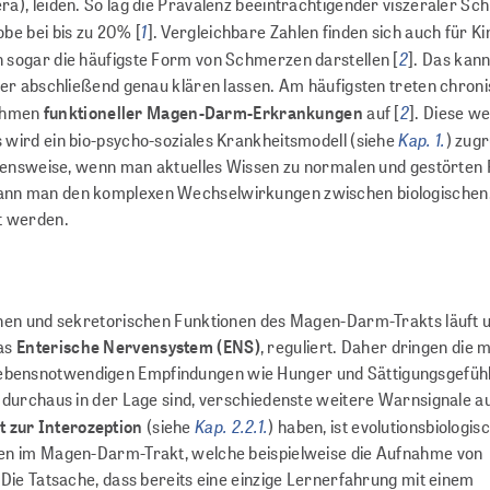
), leiden. So lag die Prävalenz beeinträchtigender viszeraler Sc
1
be bei bis zu 20% [
]. Vergleichbare Zahlen finden sich auch für K
2
 sogar die häufigste Form von Schmerzen darstellen [
]. Das kann
mer abschließend genau klären lassen. Am häufigsten treten chron
2
Rahmen
funktioneller Magen-Darm-Erkrankungen
auf [
]. Diese w
Kap. 1.
wird ein bio-psycho-soziales Krankheitsmodell (siehe
) zug
ehensweise, wenn man aktuelles Wissen zu normalen und gestörten
ann man den komplexen Wechselwirkungen zwischen biologischen
t werden.
chen und sekretorischen Funktionen des Magen-Darm-Trakts läuft
das
Enterische Nervensystem (ENS)
, reguliert. Daher dringen die 
bensnotwendigen Empfindungen wie Hunger und Sättigungsgefühl
 durchaus in der Lage sind, verschiedenste weitere Warnsignale 
Kap. 2.2.1.
t zur Interozeption
(siehe
) haben, ist evolutionsbiologis
en im Magen-Darm-Trakt, welche beispielweise die Aufnahme von
Die Tatsache, dass bereits eine einzige Lernerfahrung mit einem