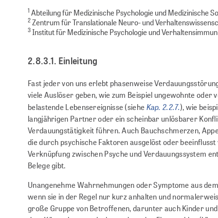
1
Abteilung für Medizinische Psychologie und Medizinische So
2
Zentrum für Translationale Neuro- und Verhaltenswissenscha
3
Institut für Medizinische Psychologie und Verhaltensimmunb
2.8.3.1. Einleitung
Fast jeder von uns erlebt phasenweise Verdauungsstörun
viele Auslöser geben, wie zum Beispiel ungewohnte oder
Kap. 2.2.7.
belastende Lebensereignisse (siehe
), wie beis
langjährigen Partner oder ein scheinbar unlösbarer Konfl
Verdauungstätigkeit führen. Auch Bauchschmerzen, Appetit
die durch psychische Faktoren ausgelöst oder beeinflusst 
Verknüpfung zwischen Psyche und Verdauungssystem en
Belege gibt.
Unangenehme Wahrnehmungen oder Symptome aus dem Mag
wenn sie in der Regel nur kurz anhalten und normalerweise
große Gruppe von Betroffenen, darunter auch Kinder und