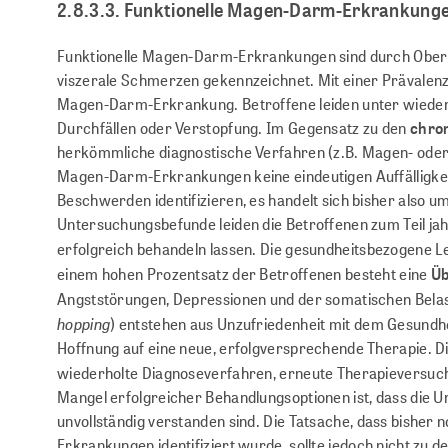
2.8.3.3. Funktionelle Magen-Darm-Erkrankung
Funktionelle Magen-Darm-Erkrankungen sind durch Obe
viszerale Schmerzen gekennzeichnet. Mit einer Prävalenz 
Magen-Darm-Erkrankung. Betroffene leiden unter wiede
Durchfällen oder Verstopfung. Im Gegensatz zu den
chro
herkömmliche diagnostische Verfahren (z.B. Magen- oder 
Magen-Darm-Erkrankungen keine eindeutigen Auffälligkeite
Beschwerden identifizieren, es handelt sich bisher also um
Untersuchungsbefunde leiden die Betroffenen zum Teil jah
erfolgreich behandeln lassen. Die gesundheitsbezogene L
einem hohen Prozentsatz der Betroffenen besteht eine
Üb
Angststörungen, Depressionen und der somatischen Bela
hopping
) entstehen aus Unzufriedenheit mit dem Gesundh
Hoffnung auf eine neue, erfolgversprechende Therapie. D
wiederholte Diagnoseverfahren, erneute Therapieversuch
Mangel erfolgreicher Behandlungsoptionen ist, dass die
unvollständig verstanden sind. Die Tatsache, dass bisher
Erkrankungen identifiziert wurde, sollte jedoch nicht zu 