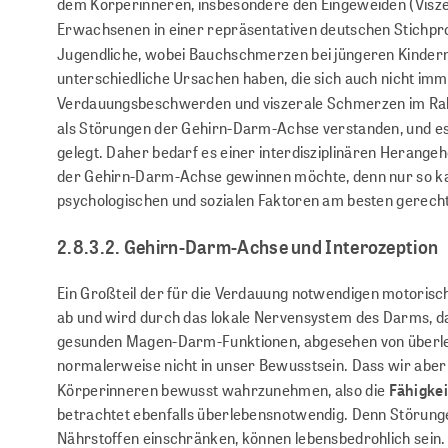
dem Körperinneren, insbesondere den Eingeweiden (Viszera
Erwachsenen in einer repräsentativen deutschen Stichpro
Jugendliche, wobei Bauchschmerzen bei jüngeren Kindern
unterschiedliche Ursachen haben, die sich auch nicht im
Verdauungsbeschwerden und viszerale Schmerzen im 
als Störungen der Gehirn-Darm-Achse verstanden, und es 
gelegt. Daher bedarf es einer interdisziplinären Herang
der Gehirn-Darm-Achse gewinnen möchte, denn nur so k
psychologischen und sozialen Faktoren am besten gerech
2.8.3.2. Gehirn-Darm-Achse und Interozeption
Ein Großteil der für die Verdauung notwendigen motoris
ab und wird durch das lokale Nervensystem des Darms, 
gesunden Magen-Darm-Funktionen, abgesehen von überle
normalerweise nicht in unser Bewusstsein. Dass wir aber
Körperinneren bewusst wahrzunehmen, also die
Fähigkei
betrachtet ebenfalls überlebensnotwendig. Denn Störung
Nährstoffen einschränken, können lebensbedrohlich sein. 