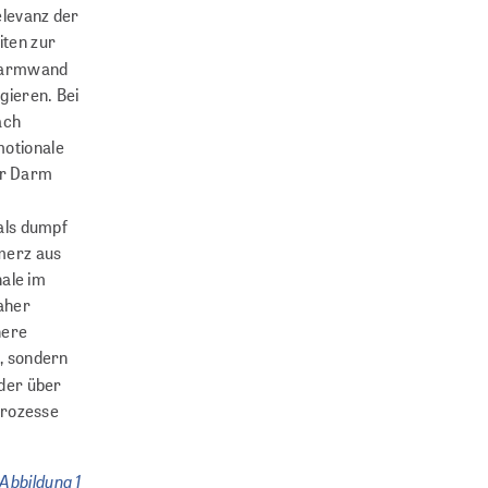
elevanz der
iten zur
 Darmwand
agieren. Bei
ach
motionale
er Darm
als dumpf
merz aus
nale im
aher
here
, sondern
 der über
prozesse
Abbildung 1