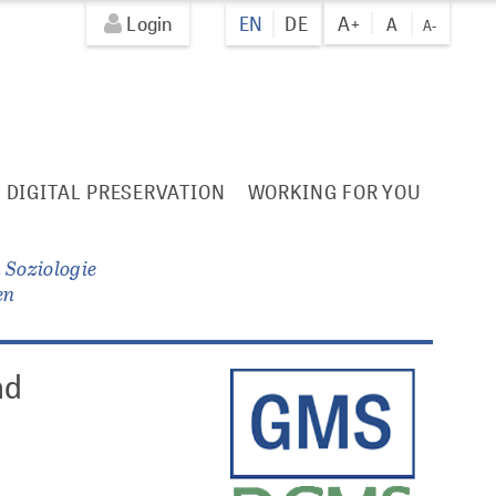
Login
EN
DE
A+
A
A-
DIGITAL PRESERVATION
WORKING FOR YOU
 Soziologie
en
nd