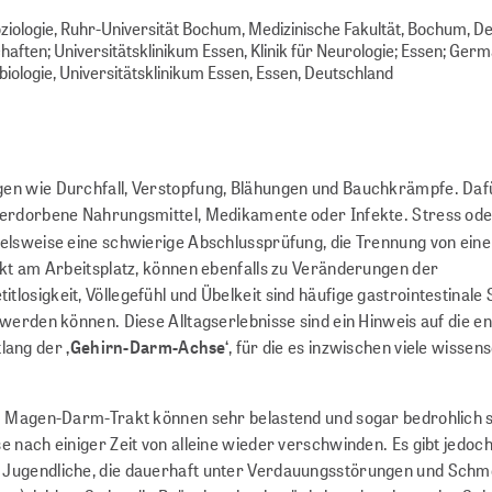
ziologie, Ruhr-Universität Bochum, Medizinische Fakultät, Bochum, D
ften; Universitätsklinikum Essen, Klinik für Neurologie; Essen; Ger
iologie, Universitätsklinikum Essen, Essen, Deutschland
gen wie Durchfall, Verstopfung, Blähungen und Bauchkrämpfe. Daf
 verdorbene Nahrungsmittel, Medikamente oder Infekte. Stress od
pielsweise eine schwierige Abschlussprüfung, die Trennung von ein
ikt am Arbeitsplatz, können ebenfalls zu Veränderungen der
losigkeit, Völlegefühl und Übelkeit sind häufige gastrointestinal
werden können. Diese Alltagserlebnisse sind ein Hinweis auf die e
tlang der
‚Gehirn-Darm-Achse‘
, für die es inzwischen viele wissen
en-Darm-Trakt können sehr belastend und sogar bedrohlich s
 nach einiger Zeit von alleine wieder verschwinden. Es gibt jedoch
 Jugendliche, die dauerhaft unter Verdauungsstörungen und Sch