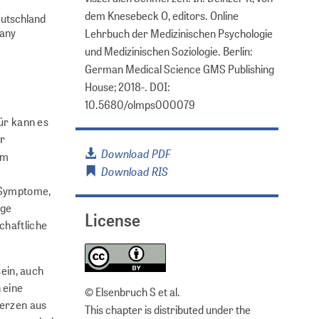
dem Knesebeck O, editors. Online
eutschland
many
Lehrbuch der Medizinischen Psychologie
und Medizinischen Soziologie. Berlin:
German Medical Science GMS Publishing
House; 2018-. DOI:
10.5680/olmps000079
ür kann es
er
Download PDF
em
Download RIS
e Symptome,
nge
License
schaftliche
ein, auch
 eine
© Elsenbruch S et al.
merzen aus
This chapter is distributed under the