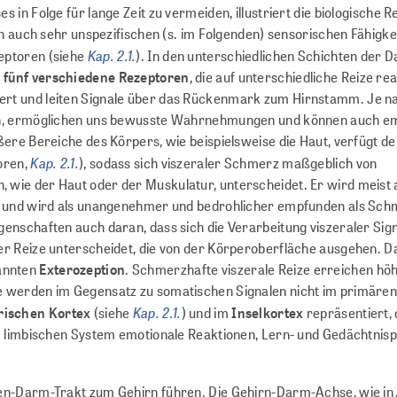
in Folge für lange Zeit zu vermeiden, illustriert die biologische R
nn auch sehr unspezifischen (s. im Folgenden) sensorischen Fähigke
Kap. 2.1.
eptoren (siehe
). In den unterschiedlichen Schichten der
d
fünf verschiedene Rezeptoren
, die auf unterschiedliche Reize re
ert und leiten Signale über das Rückenmark zum Hirnstamm. Je n
hen, ermöglichen uns bewusste Wahrnehmungen und können auch e
ßere Bereiche des Körpers, wie beispielsweise die Haut, verfügt d
Kap. 2.1.
oren,
), sodass sich viszeraler Schmerz maßgeblich von
wie der Haut oder der Muskulatur, unterscheidet. Er wird meist 
en und wird als unangenehmer und bedrohlicher empfunden als Sch
enschaften auch daran, dass sich die Verarbeitung viszeraler Sig
er Reize unterscheidet, die von der Körperoberfläche ausgehen. D
annten
Exterozeption
. Schmerzhafte viszerale Reize erreichen hö
e werden im Gegensatz zu somatischen Signalen nicht im primären
Kap. 2.1.
rischen Kortex
(siehe
) und im
Inselkortex
repräsentiert,
im limbischen System emotionale Reaktionen, Lern- und Gedächtnis
gen-Darm-Trakt zum Gehirn führen. Die Gehirn-Darm-Achse, wie in