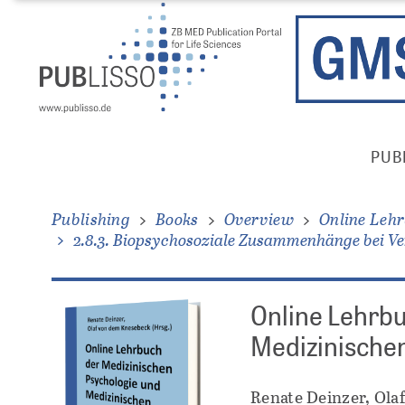
Skip
Direkt
to
zum
main
Inhalt
content
Publisso
PUB
Gold
Main
Menu
Publishing
Books
Overview
Online Lehr
2.8.3. Biopsychosoziale Zusammenhänge bei V
Online Lehrbu
Medizinischen
Renate Deinzer, Ola