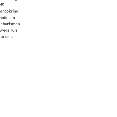
ENS
 endokrine
Emotionen
Mechanismen
swege, wie
standen.