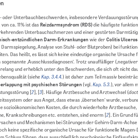
en
r- oder Unterbauchbeschwerden, insbesondere Verdauungsstörun
von ca. 11% ist das
Reizdarmsyndrom (RDS)
die häufigste funktion
rkehrenden Unterbauchschmerzen und einer gestörten Darmtätigk
nisch-entzündlichen Darm-Erkrankungen
wie der
Colitis Ulceros
Darmspiegelung, Analyse von Stuhl- oder Blutproben) bei funktion
n. Das heißt, es lässt sich keine eindeutige organische Ursache f
 sogenannte ‚Ausschlussdiagnosen‘. Trotz unauffälliger (‚negativer
relang und erheblich unter den Beschwerden, die sich oft nicht da
Kap. 3.4.4.
ebensqualität (siehe
) ist daher zum Teil massiv beeinträc
Kap. 5.3.
erlappung mit psychischen Störungen
(vgl.
), vor allem m
2
3
doc
stungsstörung [
], [
]. Häufige Arztbesuche und Arztwechsel (
eitssystem oder aus Angst, dass etwas ‚übersehen‘ wurde, verbun
ie sozioökonomischen Kosten, die durch wiederholte Arztbesuche,
2
e, Krankschreibungen etc. entstehen, sind enorm [
]. Ein Grund f
 Ursachen und Mechanismen bei Störungen der Gehirn-Darm-Achse 
 noch keine spezifische organische Ursache für funktionelle Magen
dem Schluss führen, dass ausschließlich psychologische Einflussfak